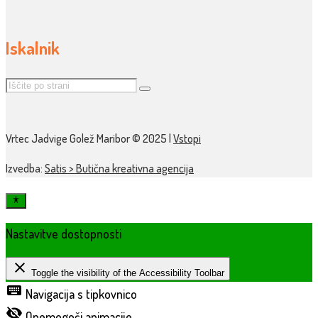
Iskalnik
Vrtec Jadvige Golež Maribor © 2025 |
Vstopi
Izvedba:
Satis > Butična kreativna agencija
Nastavitve dostopnosti
close
Toggle the visibility of the Accessibility Toolbar
keyboard
Navigacija s tipkovnico
visibility_off
Onemogoči animacije