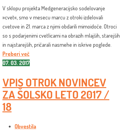
V sklopu projekta Medgeneracijsko sodelovanje
»cvet«, smo v mesecu marcu z otroki izdelovali
cvetove in 21. marca z njimi obdarili mimoidoče. Otroci
so s podarjenimi cvetlicami na obrazih mlajših, starejših
in najstarejših, pričarali nasmehe in iskrive poglede.
Preberi več
07. 03. 2017
VPIS OTROK NOVINCEV
ZA ŠOLSKO LETO 2017 /
18
Obvestila