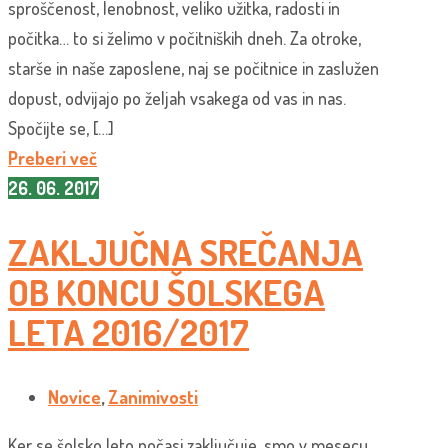
sproščenost, lenobnost, veliko užitka, radosti in
počitka… to si želimo v počitniških dneh. Za otroke,
starše in naše zaposlene, naj se počitnice in zaslužen
dopust, odvijajo po željah vsakega od vas in nas.
Spočijte se, […]
Preberi več
26. 06. 2017
ZAKLJUČNA SREČANJA
OB KONCU ŠOLSKEGA
LETA 2016/2017
Novice
,
Zanimivosti
Ker se šolsko leto počasi zaključuje, smo v mesecu