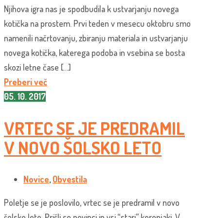
Njihova igra nas je spodbudila k ustvarjanju novega
kotička na prostem. Prvi teden v mesecu oktobru smo
namenili načrtovanju, zbiranju materiala in ustvarjanju
novega kotička, katerega podoba in vsebina se bosta
skozi letne čase […]
Preberi več
05. 10. 2017
VRTEC SE JE PREDRAMIL
V NOVO ŠOLSKO LETO
Novice
,
Obvestila
Poletje se je poslovilo, vrtec se je predramil v novo
šolsko leto. Prišli so novinci in vsi “stari” korenjaki. V