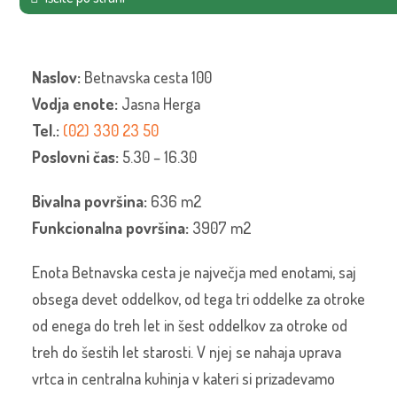
Naslov:
Betnavska cesta 100
Vodja enote:
Jasna Herga
Tel.:
(02) 330 23 50
Poslovni čas:
5.30 – 16.30
Bivalna površina:
636 m2
Funkcionalna površina:
3907 m2
Enota Betnavska cesta je največja med enotami, saj
obsega devet oddelkov, od tega tri oddelke za otroke
od enega do treh let in šest oddelkov za otroke od
treh do šestih let starosti. V njej se nahaja uprava
vrtca in centralna kuhinja v kateri si prizadevamo