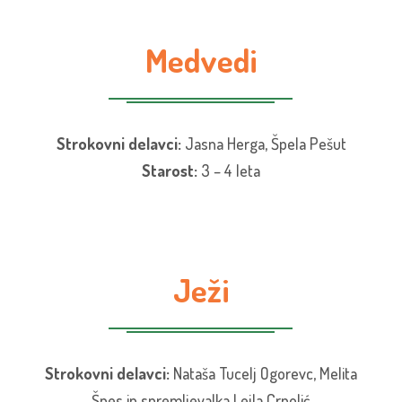
Medvedi
Strokovni delavci:
Jasna Herga, Špela Pešut
Starost:
3 – 4 leta
Ježi
Strokovni delavci:
Nataša Tucelj Ogorevc, Melita
Špes in spremljevalka Lejla Crnolić