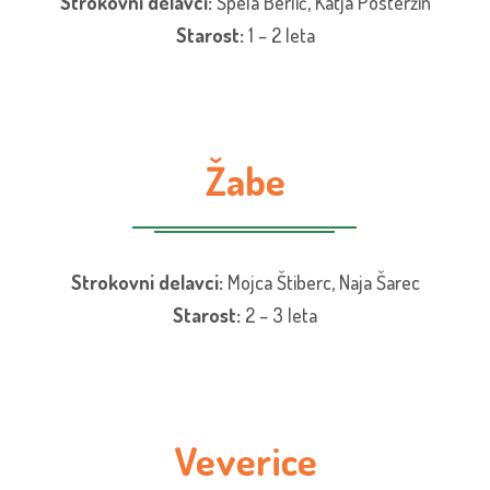
Strokovni delavci:
Špela Berlič, Katja Posteržin
Starost:
1 – 2 leta
Žabe
Strokovni delavci:
Mojca Štiberc, Naja Šarec
Starost:
2 – 3 leta
Veverice