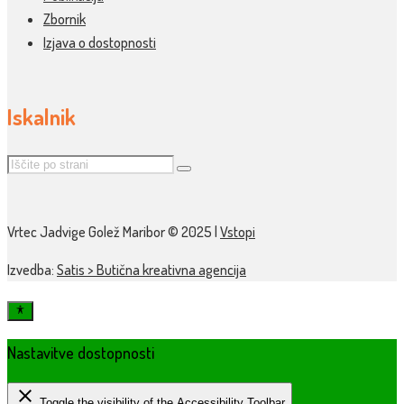
Zbornik
Izjava o dostopnosti
Iskalnik
Vrtec Jadvige Golež Maribor © 2025 |
Vstopi
Izvedba:
Satis > Butična kreativna agencija
Nastavitve dostopnosti
close
Toggle the visibility of the Accessibility Toolbar