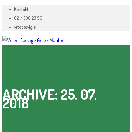
Kontakt:
02 / 330 23 50
vrtec@vjg.si
ARCHIVE: 25. 07.
2018