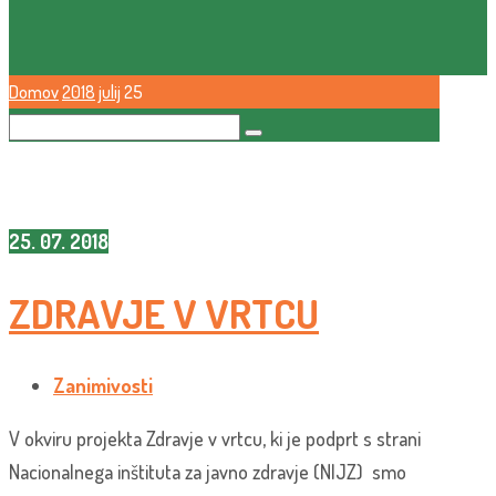
Domov
2018
julij
25
25. 07. 2018
ZDRAVJE V VRTCU
Zanimivosti
V okviru projekta Zdravje v vrtcu, ki je podprt s strani
Nacionalnega inštituta za javno zdravje (NIJZ) smo