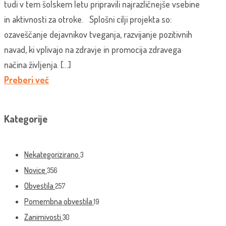
tudi v tem šolskem letu pripravili najrazličnejše vsebine
in aktivnosti za otroke. Splošni cilji projekta so:
ozaveščanje dejavnikov tveganja, razvijanje pozitivnih
navad, ki vplivajo na zdravje in promocija zdravega
načina življenja. […]
Preberi več
Kategorije
Nekategorizirano
3
Novice
356
Obvestila
257
Pomembna obvestila
19
Zanimivosti
30