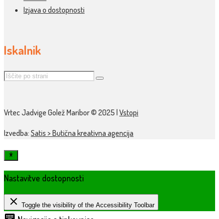
Izjava o dostopnosti
Iskalnik
Vrtec Jadvige Golež Maribor © 2025 |
Vstopi
Izvedba:
Satis > Butična kreativna agencija
Nastavitve dostopnosti
close
Toggle the visibility of the Accessibility Toolbar
keyboard