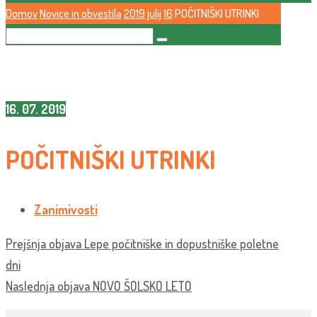
Domov
Novice in obvestila
2019
julij
16
POČITNIŠKI UTRINKI
16. 07. 2019
POČITNIŠKI UTRINKI
Zanimivosti
Prejšnja objava
Lepe počitniške in dopustniške poletne
dni
Naslednja objava
NOVO ŠOLSKO LETO