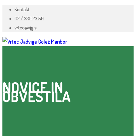
Kontakt:
02 / 330 23 50
vrtec@vjg.si
NOVICE IN
OBVESTILA