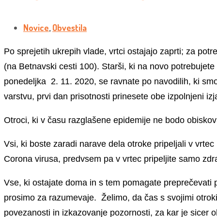
Novice
,
Obvestila
Po sprejetih ukrepih vlade, vrtci ostajajo zaprti; za p
(na Betnavski cesti 100). Starši, ki na novo potrebujet
ponedeljka 2. 11. 2020, se ravnate po navodilih, ki smo j
varstvu, prvi dan prisotnosti prinesete obe izpolnjeni izja
Otroci, ki v času razglašene epidemije ne bodo obiskova
Vsi, ki boste zaradi narave dela otroke pripeljali v vrt
Corona virusa, predvsem pa v vrtec pripeljite samo zdr
Vse, ki ostajate doma in s tem pomagate preprečevati p
prosimo za razumevaje. Želimo, da čas s svojimi otroki pr
povezanosti in izkazovanje pozornosti, za kar je sicer o