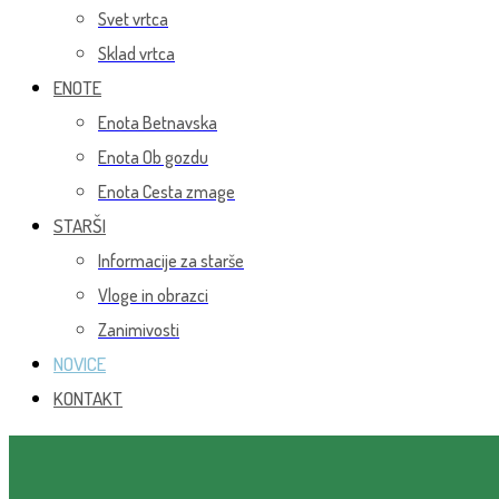
Svet vrtca
Sklad vrtca
ENOTE
Enota Betnavska
Enota Ob gozdu
Enota Cesta zmage
STARŠI
Informacije za starše
Vloge in obrazci
Zanimivosti
NOVICE
KONTAKT