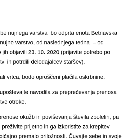
otrebe nujnega varstva bo odprta enota Betnavska
e nujno varstvo, od naslednjega tedna – od
ih objavili 23. 10. 2020 (prijavite potrebo po
vi in potrdili delodajalcev staršev).
li vrtca, bodo oproščeni plačila oskrbnine.
ec upoštevajte navodila za preprečevanja prenosa
ave otroke.
renose okužb in poviševanja števila zbolelih, pa
eživite prijetno in ga izkoristite za krepitev
bičajno premalo priložnosti. Čuvajte sebe in svoje