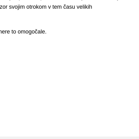
 vzor svojim otrokom v tem času velikih
zmere to omogočale.
ga Golež Maribor