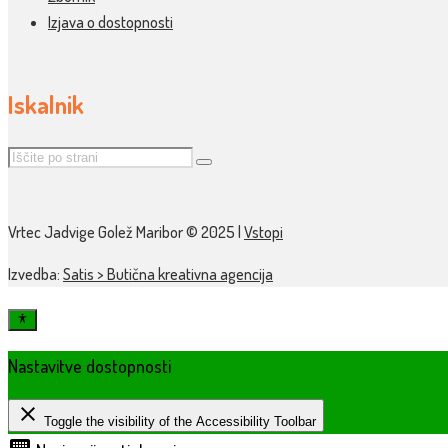
Izjava o dostopnosti
Iskalnik
Vrtec Jadvige Golež Maribor © 2025 |
Vstopi
Izvedba:
Satis > Butična kreativna agencija
Nastavitve dostopnosti
close
Toggle the visibility of the Accessibility Toolbar
keyboard