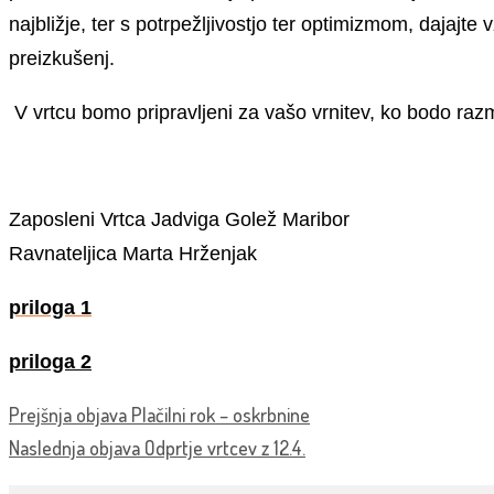
najbližje, ter s potrpežljivostjo ter optimizmom, dajajte
preizkušenj.
V vrtcu bomo pripravljeni za vašo vrnitev, ko bodo ra
Zaposleni Vrtca Jadvi
Ravnateljica
Marta Hrženjak
priloga 1
priloga 2
Prejšnja objava
Plačilni rok – oskrbnine
Naslednja objava
Odprtje vrtcev z 12.4.