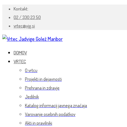
Kontakt:
02 / 330 23 50
vrtec@vjg.si
DOMOV
VRTEC
O vrtcu
Projekti in dejavnosti
Prehrana in zdravje
Jedilnik
Katalog informacij javnega značaja
Varovanje osebnih podatkov
Akti in pravilniki