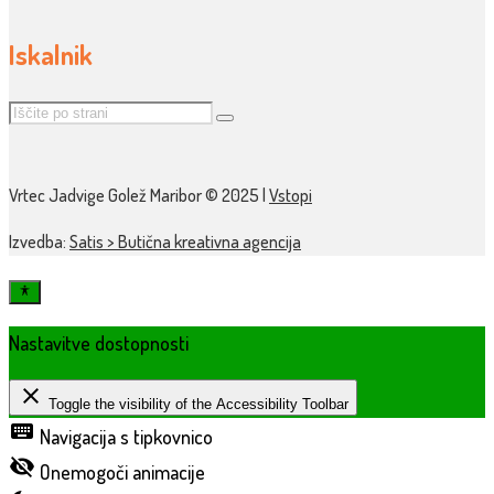
Iskalnik
Vrtec Jadvige Golež Maribor © 2025 |
Vstopi
Izvedba:
Satis > Butična kreativna agencija
Nastavitve dostopnosti
close
Toggle the visibility of the Accessibility Toolbar
keyboard
Navigacija s tipkovnico
visibility_off
Onemogoči animacije