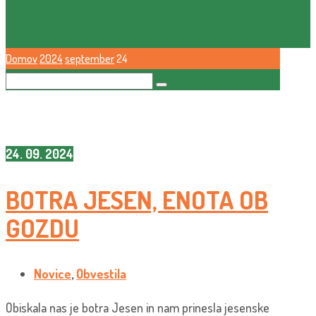
Domov
2024
september
24
24. 09. 2024
BOTRA JESEN, ENOTA OB
GOZDU
Novice
,
Obvestila
Obiskala nas je botra Jesen in nam prinesla jesenske