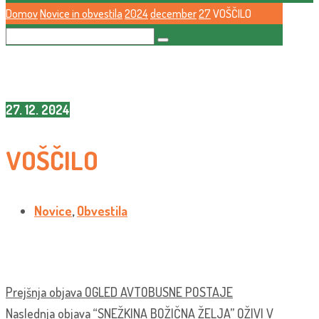
Domov
Novice in obvestila
2024
december
27
VOŠČILO
27. 12. 2024
VOŠČILO
Novice
,
Obvestila
Prejšnja objava
OGLED AVTOBUSNE POSTAJE
Naslednja objava
“SNEŽKINA BOŽIČNA ŽELJA” OŽIVI V