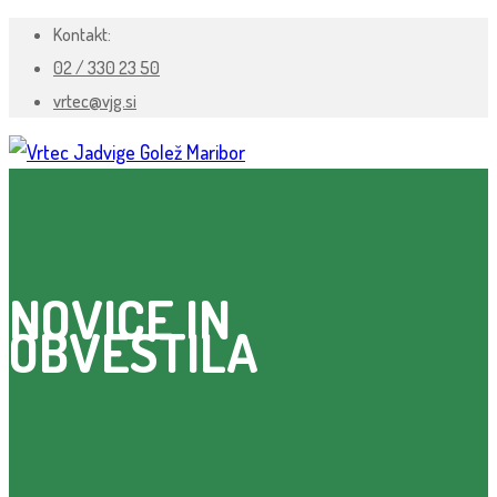
Kontakt:
02 / 330 23 50
vrtec@vjg.si
NOVICE IN
OBVESTILA