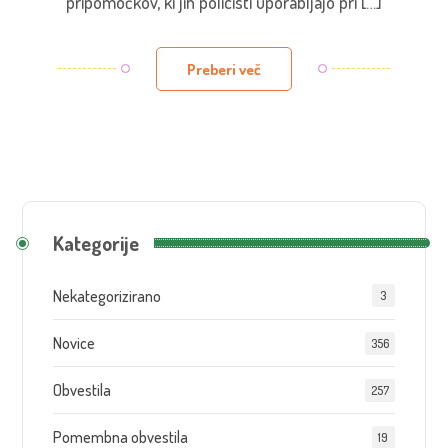
pripomočkov, ki jih policisti uporabljajo pri […]
Preberi več
Kategorije
Nekategorizirano
3
Novice
356
Obvestila
257
Pomembna obvestila
19