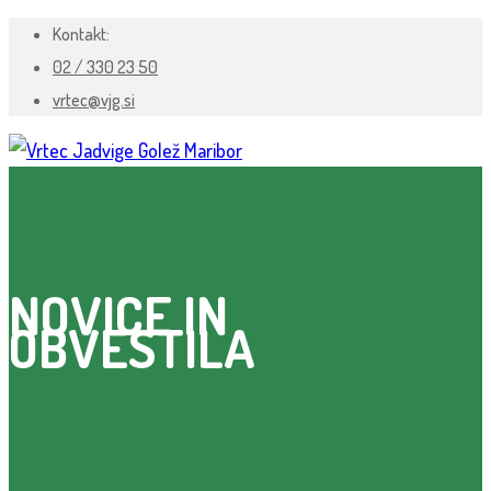
Kontakt:
02 / 330 23 50
vrtec@vjg.si
NOVICE IN
OBVESTILA