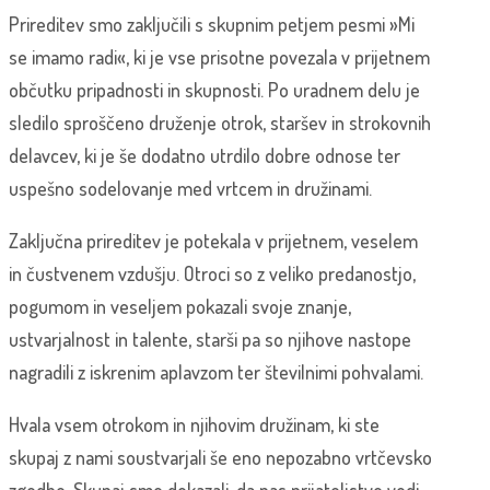
Prireditev smo zaključili s skupnim petjem pesmi »Mi
se imamo radi«, ki je vse prisotne povezala v prijetnem
občutku pripadnosti in skupnosti. Po uradnem delu je
sledilo sproščeno druženje otrok, staršev in strokovnih
delavcev, ki je še dodatno utrdilo dobre odnose ter
uspešno sodelovanje med vrtcem in družinami.
Zaključna prireditev je potekala v prijetnem, veselem
in čustvenem vzdušju. Otroci so z veliko predanostjo,
pogumom in veseljem pokazali svoje znanje,
ustvarjalnost in talente, starši pa so njihove nastope
nagradili z iskrenim aplavzom ter številnimi pohvalami.
Hvala vsem otrokom in njihovim družinam, ki ste
skupaj z nami soustvarjali še eno nepozabno vrtčevsko