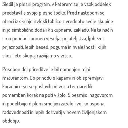
Sledil je plesni program, v katerem se je vsak oddelek
predstavil s svojo plesno točko. Pred nastopom so
otroci iz skrinje izvlekli tablico z vrednoto svoje skupine
in jo simbolično dodali k skupnemu zakladu. Na ta način
smo poudarili pomen veselja, prijateljstva, ljubezni,
prijaznosti, lepih besed, poguma in hvaležnosti, ki jih
skozi leto skupaj razvijamo v vrtcu.
Poseben del prireditve je bil namenjen mini
maturantom. Ob prihodu s kapami in ob spremljavi
koračnice so se poslovili od vrtca ter naredili
pomemben korak na poti v šolo. S pesmijo, nagovorom
in podelitvijo diplom smo jim zaželeli veliko uspeha,
radovednosti in lepih doživetij v novem življenjskem
obdobju.