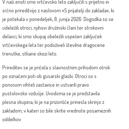
V naši enoti smo vrtčevsko leto zaključili s prijetno in
srčno prireditvijo z naslovom »S prijatelji do zaklada«, ki
je potekala v ponedeljek, 8. junija 2026. Dogodka so se
udeležili otroci, njihovi družinski člani ter strokovni
delavci, ki smo skupaj obeležili uspešen zaključek
vrtčevskega leta ter podoživeli številne dragocene
trenutke, stkane skozi leto.
Prireditev se je pričela s slavnostnim prihodom otrok
po označeni poti ob gusarski glasbi. Otroci so s
ponosom vihteli zastavice in ustvarili pravo
pustolovsko vzdušje. Uvodoma se je predstavila
plesna skupina, ki je na prizorišče prinesla skrinjo z
zakladom, v kateri so bile skrite vrednote posameznih
oddelkov.