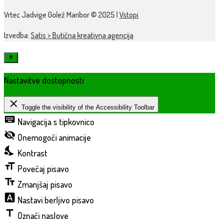
Vrtec Jadvige Golež Maribor © 2025 |
Vstopi
Izvedba:
Satis > Butična kreativna agencija
Nastavitve dostopnosti
close
Toggle the visibility of the Accessibility Toolbar
keyboard
Navigacija s tipkovnico
visibility_off
Onemogoči animacije
nights_stay
Kontrast
format_size
Povečaj pisavo
text_fields
Zmanjšaj pisavo
font_download
Nastavi berljivo pisavo
title
Označi naslove