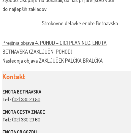
zgodbo. Skupaj smo dokazali, da nas prijateljstvo vodi
do najlepših zakladov.
Strokovne delavke enote Betnavska
Prejšnja objava
4. POHOD – CICI PLANINEC, ENOTA
BETNAVSKA (ZAKLJUČNI POHOD)
Naslednja objava
ZAKLJUČEK PALČKA BRALČKA
Kontakt
ENOTA BETNAVSKA
Tel.:
(02) 330 23 50
ENOTA CESTA ZMAGE
Tel.:
(02) 330 23 60
ENOTA OB GOZDU