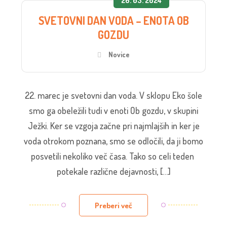
26. 03. 2024
SVETOVNI DAN VODA – ENOTA OB
GOZDU
Novice
22. marec je svetovni dan voda. V sklopu Eko šole
smo ga obeležili tudi v enoti Ob gozdu, v skupini
Ježki. Ker se vzgoja začne pri najmlajših in ker je
voda otrokom poznana, smo se odločili, da ji bomo
posvetili nekoliko več časa. Tako so celi teden
potekale različne dejavnosti, […]
Preberi več