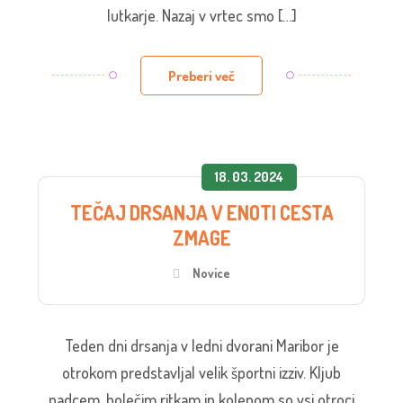
lutkarje. Nazaj v vrtec smo […]
Preberi več
18. 03. 2024
TEČAJ DRSANJA V ENOTI CESTA
ZMAGE
Novice
Teden dni drsanja v ledni dvorani Maribor je
otrokom predstavljal velik športni izziv. Kljub
padcem, bolečim ritkam in kolenom so vsi otroci