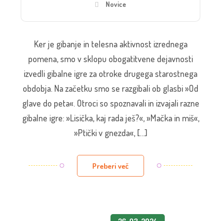
Novice
Ker je gibanje in telesna aktivnost izrednega
pomena, smo v sklopu obogatitvene dejavnosti
izvedli gibalne igre za otroke drugega starostnega
obdobja. Na začetku smo se razgibali ob glasbi »Od
glave do peta«. Otroci so spoznavali in izvajali razne
gibalne igre: »Lisička, kaj rada ješ?«, »Mačka in miš«,
»Ptički v gnezda«, […]
Preberi več