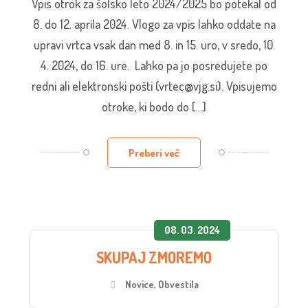
Vpis otrok za šolsko leto 2024/2025 bo potekal od
8. do 12. aprila 2024. Vlogo za vpis lahko oddate na
upravi vrtca vsak dan med 8. in 15. uro, v sredo, 10.
4. 2024, do 16. ure. Lahko pa jo posredujete po
redni ali elektronski pošti (vrtec@vjg.si). Vpisujemo
otroke, ki bodo do […]
Preberi več
08. 03. 2024
SKUPAJ ZMOREMO
Novice
,
Obvestila