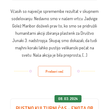
Včasih so največje spremembe rezultat v skupnem
sodelovanju. Nedavno smo v našem vrtcu Jadvige
Golež Maribor doživeli prav to, ko smo se pridružili
humanitarni akciji zbiranja plastenk za Društvo
Junaki 3. nadstropja. Skupaj smo dokazali, da tudi
majhni koraki lahko pustijo velikanski pečat na
svetu. Naša akcija je bila preprosta, […]
Preberi več
08. 03. 2024
PUSTNO KULTURNI ČAS – ENOTA OB