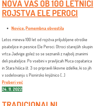
NOVA VAS OB 100 LETNICI
ROJSTVA ELE PEROCI
Novice
,
Pomembna obvestila
Letos mineva 100 let od rojstva priljubljene otroške
pisateljice in pesnice Ele Peroci. Otroci starejših skupin
vrtca Jadvige golež so se seznanili z najbolj znanimi
deli pisateljice. Po vsebini v pravljicah Muca copatarica
in Stara hišica št. 3 so pripravili likovne izdelke, ki so jih
v sodelovanju s Pionirsko knjižnico […]
Preberi več
24. 11. 2022
TRADICIONALNI