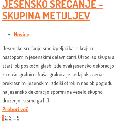
JESENSKO SREČANJE –
SKUPINA METULJEV
Novice
Jesensko srečanje smo izpeljali kar s krajšim
nastopom in jesenskimi delavnicami. Otroci so skupaj s
starši ob poskočni glasbi izdelovali jesensko dekoracijo
za našo igralnico. Naša igralnica je sedaj okrašena s
prekrasnimi jesenskimi izdelki otrok in nas ob pogledu
na jesensko dekoracijo spomni na veselo skupno
druženje, ki smo ga […]
Preberi več
1
2
3
…
5