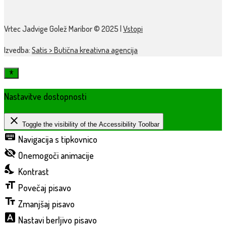
Vrtec Jadvige Golež Maribor © 2025 |
Vstopi
Izvedba:
Satis > Butična kreativna agencija
Nastavitve dostopnosti
close
Toggle the visibility of the Accessibility Toolbar
keyboard
Navigacija s tipkovnico
visibility_off
Onemogoči animacije
nights_stay
Kontrast
format_size
Povečaj pisavo
text_fields
Zmanjšaj pisavo
font_download
Nastavi berljivo pisavo