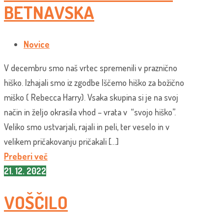
BETNAVSKA
Novice
V decembru smo naš vrtec spremenili v praznično
hiško. Izhajali smo iz zgodbe Iščemo hiško za božično
miško ( Rebecca Harry). Vsaka skupina si je na svoj
način in željo okrasila vhod – vrata v “svojo hiško”.
Veliko smo ustvarjali, rajali in peli, ter veselo in v
velikem pričakovanju pričakali […]
Preberi več
21. 12. 2022
VOŠČILO