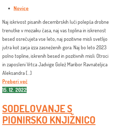
Novice
Naj iskrivost pisanih decembrskih luči polepša drobne
trenutke v mozaiku časa, naj vas toplina in iskrenost
besed osrečujeta vse leto, naj pozitivne misli svetlijo
jutra kot zarja izza zasneženih gora. Naj bo leto 2023
polno topline, iskrenih besed in pozitivnih misli. Otroci
in zaposleni Vrtca Jadvige Golež Maribor Ravnateljica
Aleksandra […]
Preberi več
15. 12. 2022
SODELOVANJE S
PIONIRSKO KNJIŽNICO