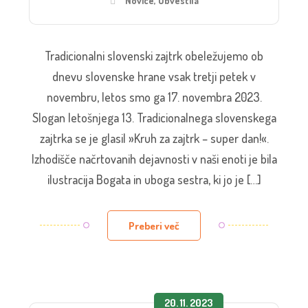
Novice
,
Obvestila
Tradicionalni slovenski zajtrk obeležujemo ob
dnevu slovenske hrane vsak tretji petek v
novembru, letos smo ga 17. novembra 2023.
Slogan letošnjega 13. Tradicionalnega slovenskega
zajtrka se je glasil »Kruh za zajtrk – super dan!«.
Izhodišče načrtovanih dejavnosti v naši enoti je bila
ilustracija Bogata in uboga sestra, ki jo je […]
Preberi več
20. 11. 2023