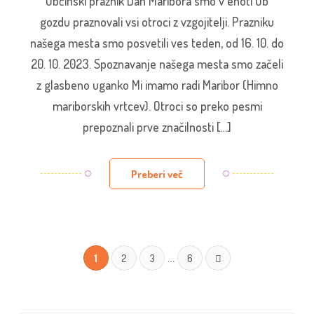
Občinski praznik Dan Maribora smo v enoti Ob
gozdu praznovali vsi otroci z vzgojitelji. Prazniku
našega mesta smo posvetili ves teden, od 16. 10. do
20. 10. 2023. Spoznavanje našega mesta smo začeli
z glasbeno uganko Mi imamo radi Maribor (Himno
mariborskih vrtcev). Otroci so preko pesmi
prepoznali prve značilnosti […]
Preberi več
…
1
2
3
6