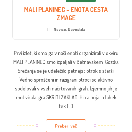
MALI PLANINEC – ENOTA CESTA
ZMAGE
Novice
,
Obvestila
Prvi izlet, ki smo ga v naši enoti organizirali v okviru
MALI PLANINEC smo izpeljali v Betnavskem Gozdu.
Srečanja se je udeležilo petnajst otrok s starši.
Vedno sproščeni in razigrani otroci so aktivno
sodelovali v vseh načrtovanih igrah. Izjemno jih je
motivirala igra SKRITI ZAKLAD. Hitra hoja in lahek
tek […]
Preberi več