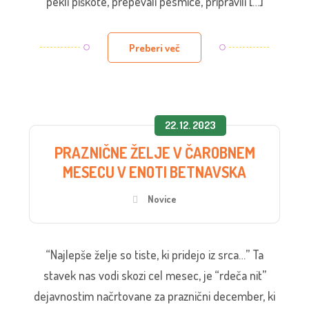
pekli piškote, prepevali pesmice, pripravili […]
Preberi več
22. 12. 2023
PRAZNIČNE ŽELJE V ČAROBNEM
MESECU V ENOTI BETNAVSKA
Novice
“Najlepše želje so tiste, ki pridejo iz srca…” Ta
stavek nas vodi skozi cel mesec, je “rdeča nit”
dejavnostim načrtovane za praznični december, ki