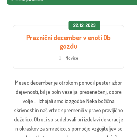
22. 12. 2023
Praznični december v enoti Ob
gozdu
Novice
Mesec december je otrokom ponudil pester izbor
dejavnosti, bil je poln veselja, presenečenj, dobre
volje … Izhajali smo iz zgodbe Neka božična
skrivnost in naš vrtec spremenili v pravo pravljično
deželico. Otroci so sodelovali pri izdelavi dekoracije
in okraskov za smrečico, s pomočjo vzgojiteljev so