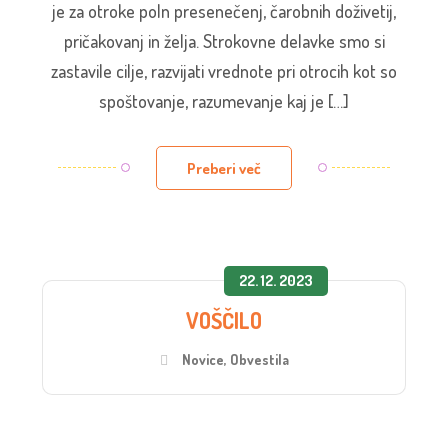
je za otroke poln presenečenj, čarobnih doživetij,
pričakovanj in želja. Strokovne delavke smo si
zastavile cilje, razvijati vrednote pri otrocih kot so
spoštovanje, razumevanje kaj je […]
Preberi več
22. 12. 2023
VOŠČILO
Novice
,
Obvestila