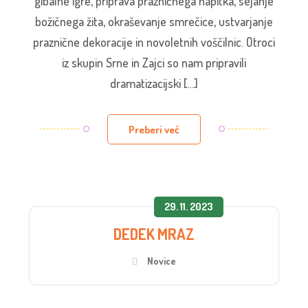
gibalne igre, priprava prazničnega napitka, sejanje
božičnega žita, okraševanje smrečice, ustvarjanje
praznične dekoracije in novoletnih voščilnic. Otroci
iz skupin Srne in Zajci so nam pripravili
dramatizacijski […]
Preberi več
29. 11. 2023
DEDEK MRAZ
Novice