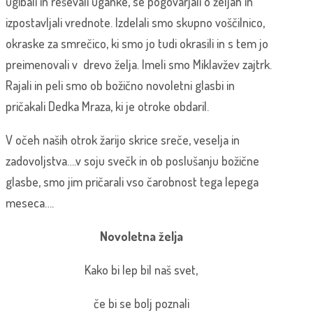
ugibali in reševali uganke, se pogovarjali o željah in
izpostavljali vrednote. Izdelali smo skupno voščilnico,
okraske za smrečico, ki smo jo tudi okrasili in s tem jo
preimenovali v drevo želja. Imeli smo Miklavžev zajtrk.
Rajali in peli smo ob božično novoletni glasbi in
pričakali Dedka Mraza, ki je otroke obdaril.
V očeh naših otrok žarijo skrice sreče, veselja in
zadovoljstva….v soju svečk in ob poslušanju božične
glasbe, smo jim pričarali vso čarobnost tega lepega
meseca….
Novoletna želja
Kako bi lep bil naš svet,
če bi se bolj poznali