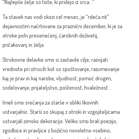
“Najlepše želje so tiste, ki pridejo iz srca…”
Ta stavek nas vodi skozi cel mesec, je “rdeča nit”
dejavnostim načrtovane za praznični december, ki je za
otroke poln presenečenj, čarobnih doživetij,
pričakovanj in želja.
Strokovne delavke smo si zastavile cilje, razvijati
vrednote pri otrocih kot so spoštovanje, razumevanje
kaj je prav in kaj narobe, vljudnost, pomoč drugim,
sodelovanje, prijateljstvo, poštenost, hvaležnost…
Imeli smo srečanja za starše v obliki likovnih
ustvarjalnic. Starši so skupaj z otroki in vzgojiteljicama
ustvarjali zimsko dekoracijo. Veliko smo brali poezijo,
zgodbice in pravljice z božično novoletno vsebino,