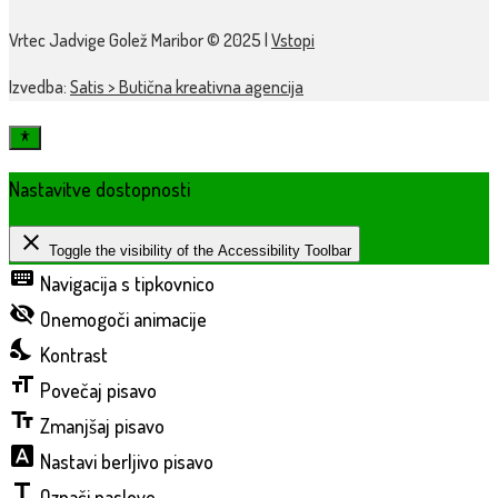
Vrtec Jadvige Golež Maribor © 2025 |
Vstopi
Izvedba:
Satis > Butična kreativna agencija
Nastavitve dostopnosti
close
Toggle the visibility of the Accessibility Toolbar
keyboard
Navigacija s tipkovnico
visibility_off
Onemogoči animacije
nights_stay
Kontrast
format_size
Povečaj pisavo
text_fields
Zmanjšaj pisavo
font_download
Nastavi berljivo pisavo
title
Označi naslove