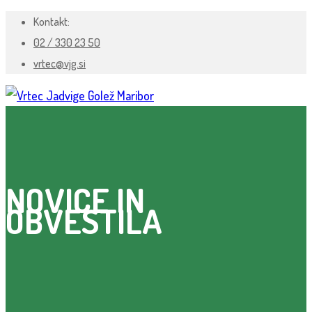
Kontakt:
02 / 330 23 50
vrtec@vjg.si
NOVICE IN
OBVESTILA