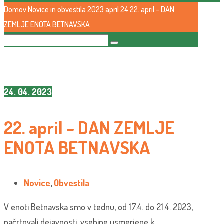
Domov
Novice in obvestila
2023
april
24
22. april – DAN
ZEMLJE ENOTA BETNAVSKA
24. 04. 2023
22. april – DAN ZEMLJE
ENOTA BETNAVSKA
Novice
,
Obvestila
V enoti Betnavska smo v tednu, od 17.4. do 21.4. 2023,
načrtovali dejavnosti, vsebine usmerjene k