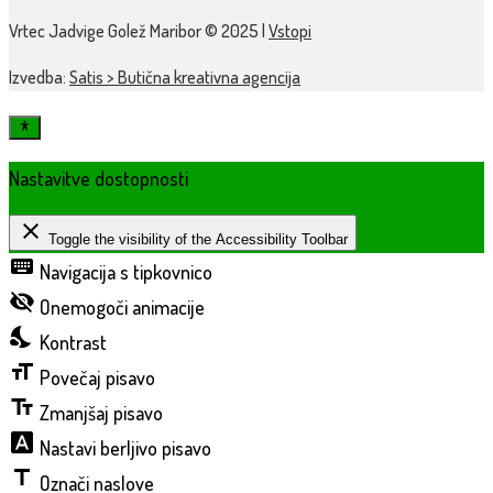
Vrtec Jadvige Golež Maribor © 2025 |
Vstopi
Izvedba:
Satis > Butična kreativna agencija
Nastavitve dostopnosti
close
Toggle the visibility of the Accessibility Toolbar
keyboard
Navigacija s tipkovnico
visibility_off
Onemogoči animacije
nights_stay
Kontrast
format_size
Povečaj pisavo
text_fields
Zmanjšaj pisavo
font_download
Nastavi berljivo pisavo
title
Označi naslove