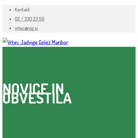
Kontakt:
02 / 330 23 50
vrtec@vjg.si
NOVICE IN
OBVESTILA