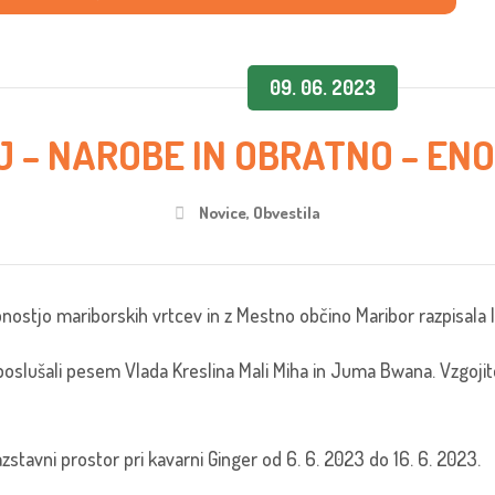
09. 06. 2023
J – NAROBE IN OBRATNO – EN
Novice
,
Obvestila
nostjo mariborskih vrtcev in z Mestno občino Maribor razpisala l
oslušali pesem Vlada Kreslina Mali Miha in Juma Bwana. Vzgojitelj
azstavni prostor pri kavarni Ginger od 6. 6. 2023 do 16. 6. 2023.