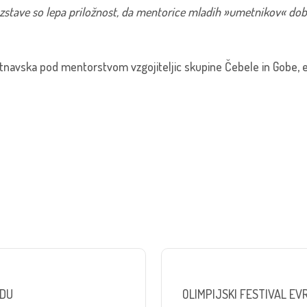
azstave so lepa priložnost, da mentorice mladih »umetnikov« dobij
etnavska pod mentorstvom vzgojiteljic skupine Čebele in Gobe, 
ZDU
OLIMPIJSKI FESTIVAL E