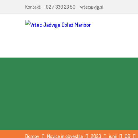
Kontakt:
02 / 330 23 50
vrtec@vjg.si
Domov
Novice in obvestila
2023
junij
09