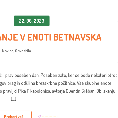
22. 06. 2023
NJE V ENOTI BETNAVSKA
Novice
,
Obvestila
žili prav poseben dan. Poseben zato, ker se bodo nekateri otroc
jegov prag in odšli na brezskrbne počitnice. Vse skupine enote
 pravljici Pika Pikapolonica, avtorja Quentin Grèban. Ob iskanju
[…]
Preberi več