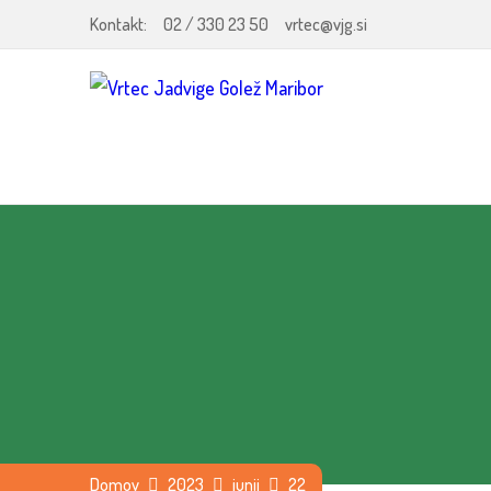
Kontakt:
02 / 330 23 50
vrtec@vjg.si
Domov
2023
junij
22