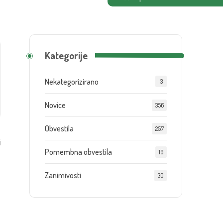
Kategorije
Nekategorizirano
3
Novice
356
Obvestila
257
i
Pomembna obvestila
19
Zanimivosti
30