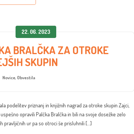
22. 06. 2023
KA BRALČKA ZA OTROKE
JŠIH SKUPIN
Novice
,
Obvestila
kala podelitev priznanj in knjižnih nagrad za otroke skupin Zajci,
o uspešno opravili Palčka Bralčka in bili na svoje dosežke zelo
 pravljičnih ur pa so otroci še prisluhnili […]