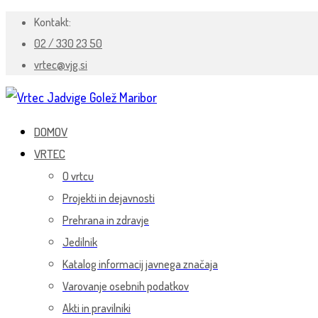
Kontakt:
02 / 330 23 50
vrtec@vjg.si
DOMOV
VRTEC
O vrtcu
Projekti in dejavnosti
Prehrana in zdravje
Jedilnik
Katalog informacij javnega značaja
Varovanje osebnih podatkov
Akti in pravilniki