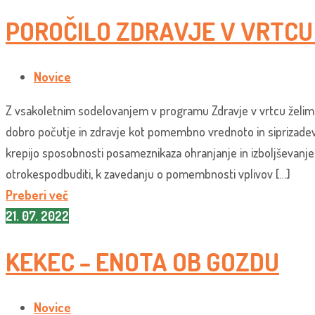
POROČILO ZDRAVJE V VRTCU
Novice
Z vsakoletnim sodelovanjem v programu Zdravje v vrtcu želimo
dobro počutje in zdravje kot pomembno vrednoto in siprizadeva
krepijo sposobnosti posameznikaza ohranjanje in izboljševanje 
otrokespodbuditi, k zavedanju o pomembnosti vplivov […]
Preberi več
21. 07. 2022
KEKEC – ENOTA OB GOZDU
Novice