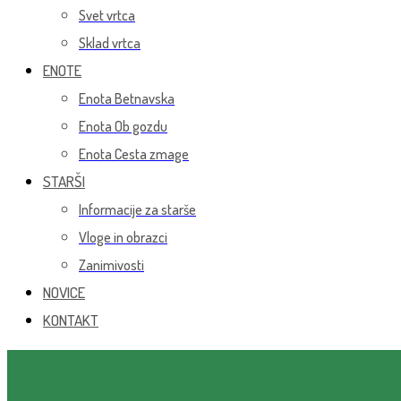
Svet vrtca
Sklad vrtca
ENOTE
Enota Betnavska
Enota Ob gozdu
Enota Cesta zmage
STARŠI
Informacije za starše
Vloge in obrazci
Zanimivosti
NOVICE
KONTAKT