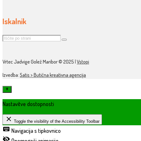
Iskalnik
Vrtec Jadvige Golež Maribor © 2025 |
Vstopi
Izvedba:
Satis > Butična kreativna agencija
Nastavitve dostopnosti
close
Toggle the visibility of the Accessibility Toolbar
keyboard
Navigacija s tipkovnico
visibility_off
Onemogoči animacije