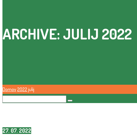
ARCHIVE: JULIJ 2022
Domov
2022
julij
27. 07. 2022