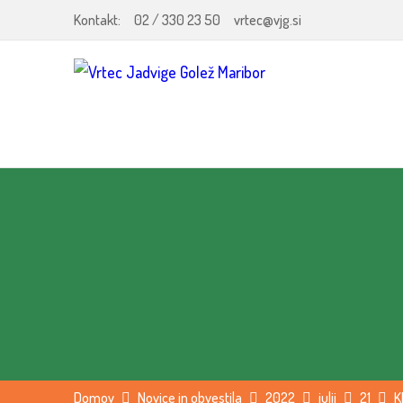
Kontakt:
02 / 330 23 50
vrtec@vjg.si
Domov
Novice in obvestila
2022
julij
21
K