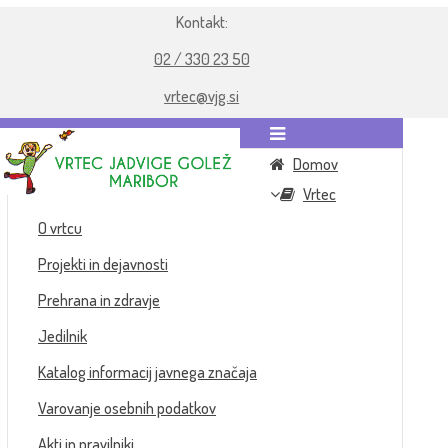
Kontakt:
02 / 330 23 50
vrtec@vjg.si
Domov
Vrtec
O vrtcu
Projekti in dejavnosti
Prehrana in zdravje
Jedilnik
Katalog informacij javnega značaja
Varovanje osebnih podatkov
Akti in pravilniki